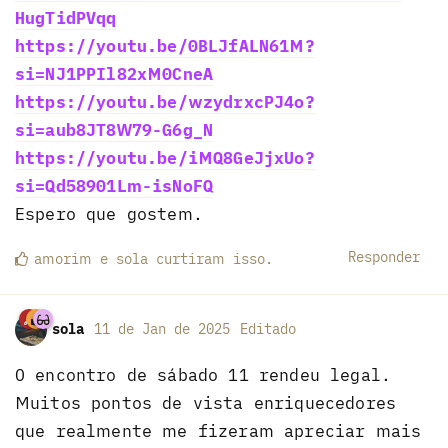
HugTidPVqq
https://youtu.be/0BLJfALN61M?
si=NJ1PPIl82xM0CneA
https://youtu.be/wzydrxcPJ4o?
si=aub8JT8W79-G6g_N
https://youtu.be/iMQ8GeJjxUo?
si=Qd58901Lm-isNoFQ
Espero que gostem.
Responder
amorim
e
sola
curtiram
isso.
sola
11 de Jan de 2025
Editado
O encontro de sábado 11 rendeu legal.
Muitos pontos de vista enriquecedores
que realmente me fizeram apreciar mais