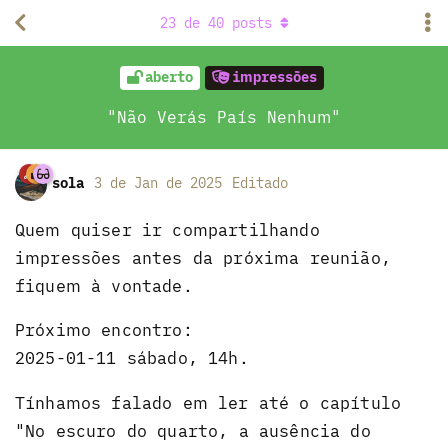
23
de
40
posts
aberto
impressões
"Não Verás País Nenhum"
sola
3 de Jan de 2025
Editado
Quem quiser ir compartilhando
impressões antes da próxima reunião,
fiquem à vontade.
Próximo encontro:
2025-01-11 sábado, 14h.
Tínhamos falado em ler até o capítulo
"No escuro do quarto, a ausência do