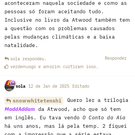
aconteceram naquela sociedade e como as
pessoas só foram aceitando tudo.
Inclusive no livro da Atwood também tem
a questão com os problemas causados
pelas mudanças climáticas e a baixa
natalidade.
Responder
sola
respondeu
.
verdemusgo
e
amorim
curtiram
isso.
sola
12 de Jan de 2025
Editado
Quero ler a trilogia
snowwhitetenshi
MaddAddam
da Atwood, acho que só tem
em inglês. Eu tava vendo
O Conto da Aia
há uns anos, mas lá pela temp. 2 fiquei
com a impressão que a série estava