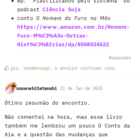
ep. “Plastificados pelo sistema“ do
podcast
Ciência Suja
conto
O Homem do Furo na Mão
https://www.amazon.com.br/Homem-
Furo-M%C3%A3o-Outras-
Hist%C3%B3rias/dp/8508024622
Responder
giu
,
verdemusgo
, e
amorim
curtiram
isso.
snowwhitetenshi
11 de Jan de 2025
Ótimo resumão do encontro.
Não comentei na hora, mas esse livro
também me lembrou um pouco O Conto da
Aia e a questão das mudanças que