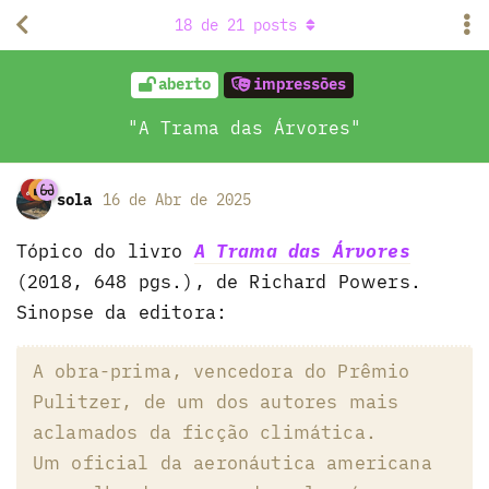
18
de
21
posts
aberto
impressões
"A Trama das Árvores"
sola
16 de Abr de 2025
Tópico do livro
A Trama das Árvores
(2018, 648 pgs.), de Richard Powers.
Sinopse da editora:
A obra-prima, vencedora do Prêmio
Pulitzer, de um dos autores mais
aclamados da ficção climática.
Um oficial da aeronáutica americana