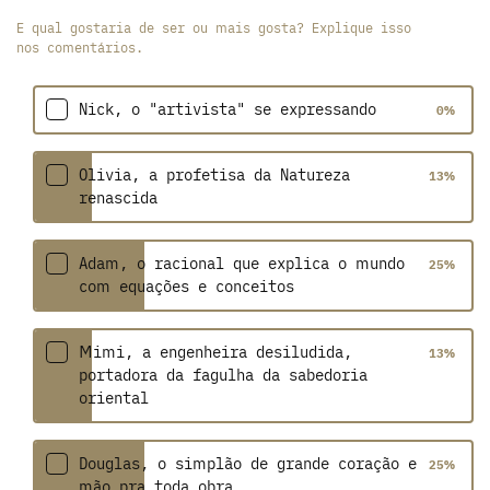
E qual gostaria de ser ou mais gosta? Explique isso
nos comentários.
Nick, o "artivista" se expressando
0
%
Olivia, a profetisa da Natureza
13
%
renascida
Adam, o racional que explica o mundo
25
%
com equações e conceitos
Mimi, a engenheira desiludida,
13
%
portadora da fagulha da sabedoria
oriental
Douglas, o simplão de grande coração e
25
%
mão pra toda obra