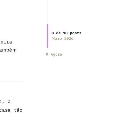
8
de
10
posts
Maio 2026
meira
também
Agora
Responder
a, a
casa tão