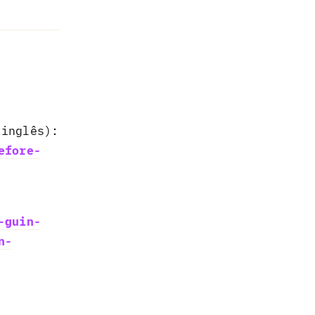
Responder
 inglês):
efore-
-guin-
n-
Responder