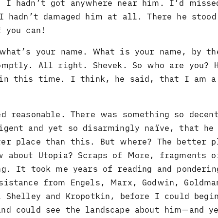
 I hadn’t got anywhere near him. I’d misse
 I hadn’t damaged him at all. There he stood
f you can!
 what’s your name. What is your name, by th
omptly. All right. Shevek. So who are you? 
in this time. I think, he said, that I am a
ed reasonable. There was something so decen
igent and yet so disarmingly naïve, that he
er place than this. But where? The better p
w about Utopia? Scraps of More, fragments o
ng. It took me years of reading and ponderin
sistance from Engels, Marx, Godwin, Goldma
 Shelley and Kropotkin, before I could begi
nd could see the landscape about him—and ye