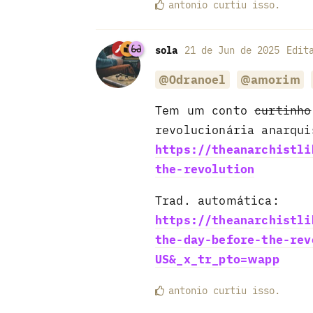
antonio
curtiu
isso.
sola
21 de Jun de 2025
Edit
@Odranoel
@amorim
Tem um conto
curtinho
revolucionária anarqu
https://theanarchistli
the-revolution
Trad. automática:
https://theanarchistli
the-day-before-the-rev
US&_x_tr_pto=wapp
antonio
curtiu
isso.