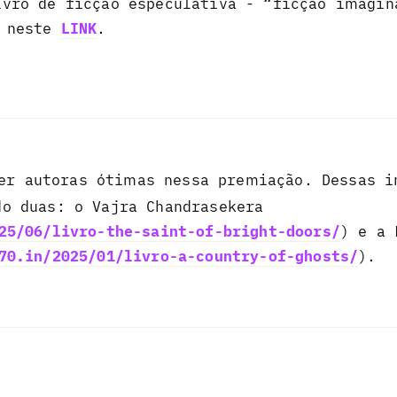
ivro de ficção especulativa - “ficção imagin
o neste
LINK
.
r autoras ótimas nessa premiação. Dessas i
o duas: o Vajra Chandrasekera
25/06/livro-the-saint-of-bright-doors/
) e a 
70.in/2025/01/livro-a-country-of-ghosts/
).