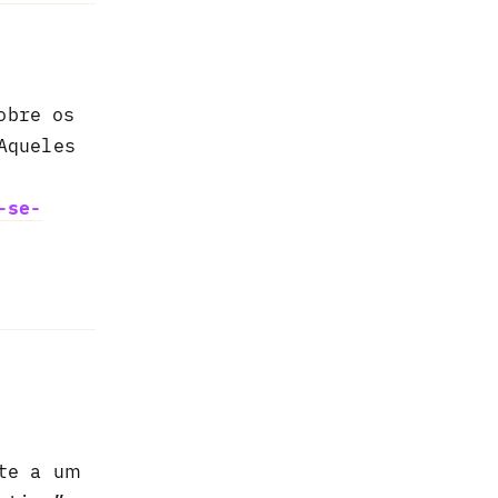
obre os
Aqueles
-se-
Responder
nte a um