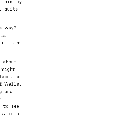
d him by
, quite
e way?
His
 citizen
t about
 might
lace; no
f Wells,
g and
n,
n to see
s, in a