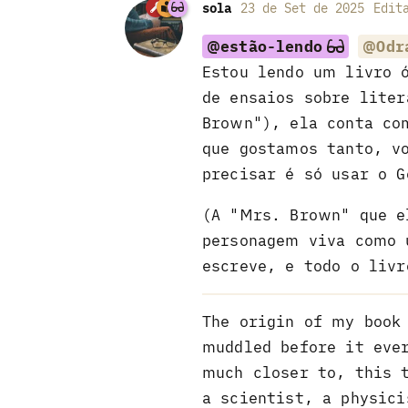
sola
23 de Set de 2025
Edit
@estão-lendo
@Odr
Estou lendo um livro 
de ensaios sobre lite
Brown"), ela conta c
que gostamos tanto, v
precisar é só usar o G
(A "Mrs. Brown" que e
personagem viva como 
escreve, e todo o livr
The origin of my book
muddled before it eve
much closer to, this 
a scientist, a physic