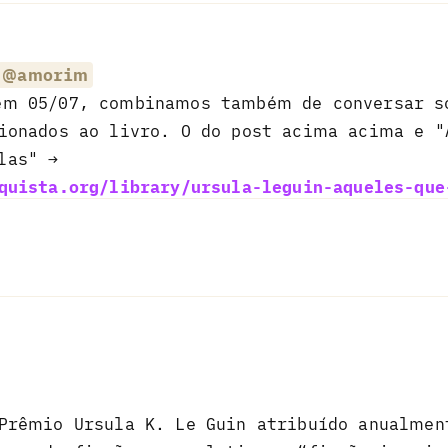
@amorim
em 05/07, combinamos também de conversar s
cionados ao livro. O do post acima acima e "
las" →
quista.org/library/ursula-leguin-aqueles-que
 Prêmio Ursula K. Le Guin atribuído anualme