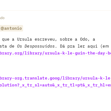
ado
@antonio
que a Ursula escreveu, sobre a Odo, a
ista de
Os Despossuídos
. Dá pra ler aqui (em
brary.org/library/ursula-k-le-guin-the-day-b
brary-org.translate.goog/library/ursula-k-le
olution?_x_tr_sl=auto&_x_tr_tl=pt&_x_tr_hl=e