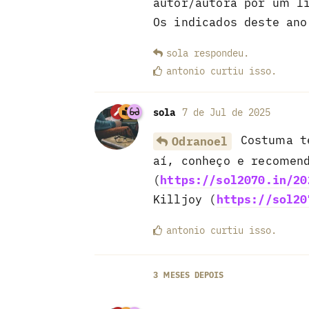
autor/autora por um l
Os indicados deste an
sola
respondeu
.
antonio
curtiu
isso.
sola
7 de Jul de 2025
Costuma te
Odranoel
aí, conheço e recomend
(
https://sol2070.in/20
Killjoy (
https://sol20
antonio
curtiu
isso.
3 MESES
DEPOIS