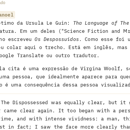
ado
anoel
ótimo da Ursula Le Guin:
Tha Language of The
ratura. Em um deles ("Science Fiction and M
omo escreveu
Os Despossuídos
. Como esse foi 
ou colar aqui o trecho. Está em inglês, mas
oogle Translate ou outro tradutor.
la cita é uma expressão de Virgina Woolf, s
uma pessoa, que idealmente aparece para qu
o é uma consequência dessa pessoa visualiza
 The Dispossessed was equally clear, but it 
r came clear again. It too began with a per
time, and with intense vividness: a man, th
ist in fact; I saw the face more clearly tha