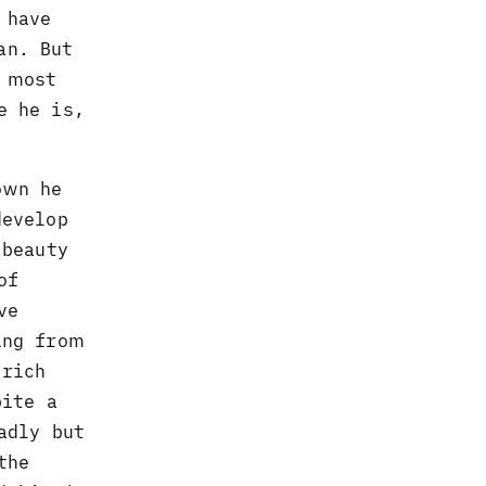
 have
an. But
 most
e he is,
own he
develop
 beauty
of
ve
ing from
 rich
pite a
adly but
the