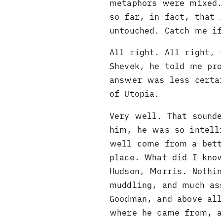
metaphors were mixed.
so far, in fact, that
untouched. Catch me i
All right. All right,
Shevek, he told me pr
answer was less certa
of Utopia.
Very well. That sound
him, he was so intell
well come from a bett
place. What did I kno
Hudson, Morris. Nothi
muddling, and much as
Goodman, and above all
where he came from, a