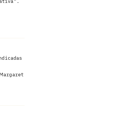
ativa”.
Responder
ndicadas
Margaret
Responder