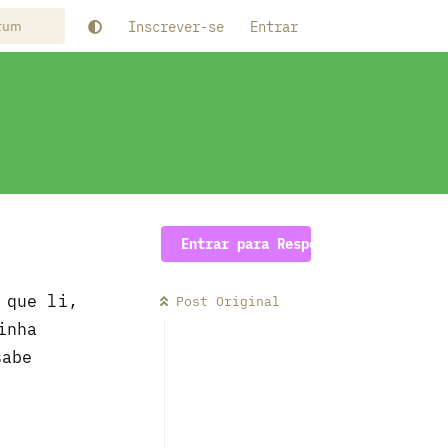
Inscrever-se
Entrar
Entrar para Responder
 que li,
Post Original
inha
sabe
Responder