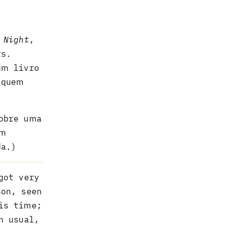
 Night
,
rs.
um livro
 quem
obre uma
em
da.)
got very
son, seen
is time;
n usual,